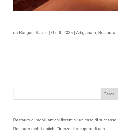
Restauro di mobili antichi fiorentini: un caso di
successo
da
Rangoni Basilio
|
Giu 6, 2025
|
Artigianato
,
Restauro
Restauro di mobili antichi fiorentini: un caso di successo
Restaurare un mobile antico non è solo un atto tecnico:
è un gesto di rispetto verso la storia, un dialogo tra
passato e presente. In questo articolo vi raccontiamo un
progetto emblematico: il restauro degli...
Articoli recenti
Restauro di mobili antichi fiorentini: un caso di successo
Restauro mobili antichi Firenze: il recupero di una